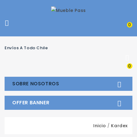

0
Envíos A Todo Chile

0
SOBRE NOSOTROS

OFFER BANNER

Inicio
Kardex