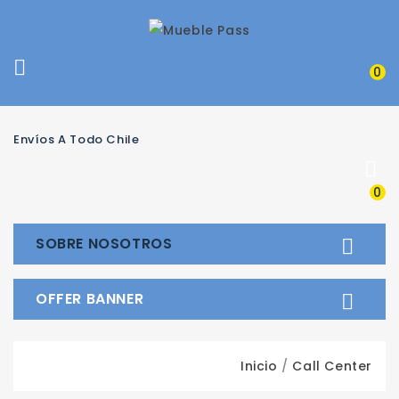

0
Envíos A Todo Chile

0
SOBRE NOSOTROS

OFFER BANNER

Inicio
Call Center