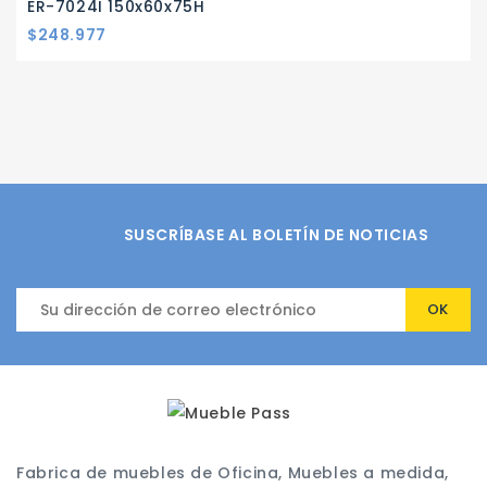
ER-7024I 150x60x75H
Precio
$248.977
SUSCRÍBASE AL BOLETÍN DE NOTICIAS
Fabrica de muebles de Oficina, Muebles a medida,