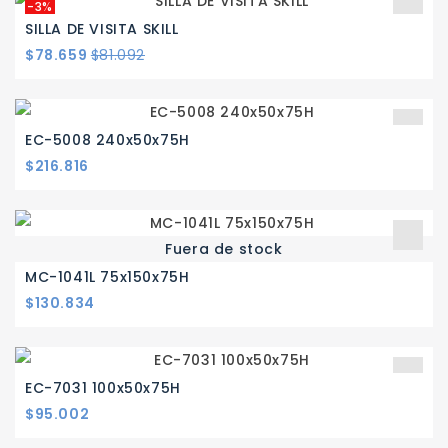
-3%
SILLA DE VISITA SKILL
Precio
Precio
$78.659
$81.092
base
EC-5008 240x50x75H
Precio
$216.816
Fuera de stock
MC-1041L 75x150x75H
Precio
$130.834
EC-7031 100x50x75H
Precio
$95.002