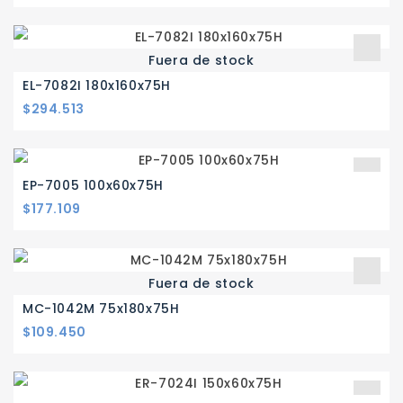
Fuera de stock
EL-7082I 180x160x75H
Precio
$294.513
EP-7005 100x60x75H
Precio
$177.109
Fuera de stock
MC-1042M 75x180x75H
Precio
$109.450