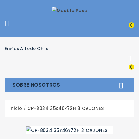

0
Envíos A Todo Chile

0
SOBRE NOSOTROS

Inicio
CP-8034 35x46x72H 3 CAJONES