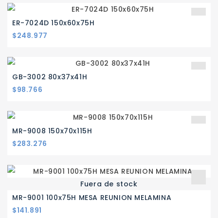
ER-7024D 150x60x75H
Precio
$248.977
GB-3002 80x37x41H
Precio
$98.766
MR-9008 150x70x115H
Precio
$283.276
Fuera de stock
MR-9001 100x75H MESA REUNION MELAMINA
Precio
$141.891