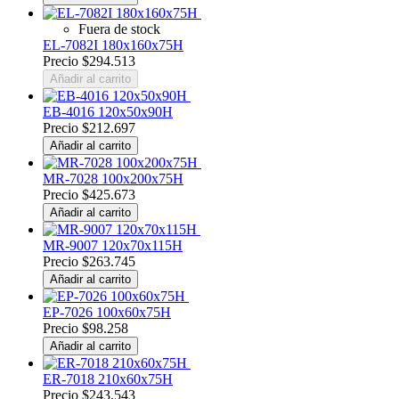
Fuera de stock
EL-7082I 180x160x75H
Precio
$294.513
Añadir al carrito
EB-4016 120x50x90H
Precio
$212.697
Añadir al carrito
MR-7028 100x200x75H
Precio
$425.673
Añadir al carrito
MR-9007 120x70x115H
Precio
$263.745
Añadir al carrito
EP-7026 100x60x75H
Precio
$98.258
Añadir al carrito
ER-7018 210x60x75H
Precio
$243.543