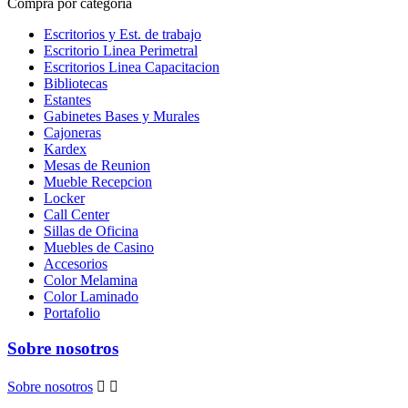
Compra por categoría
Escritorios y Est. de trabajo
Escritorio Linea Perimetral
Escritorios Linea Capacitacion
Bibliotecas
Estantes
Gabinetes Bases y Murales
Cajoneras
Kardex
Mesas de Reunion
Mueble Recepcion
Locker
Call Center
Sillas de Oficina
Muebles de Casino
Accesorios
Color Melamina
Color Laminado
Portafolio
Sobre nosotros
Sobre nosotros

