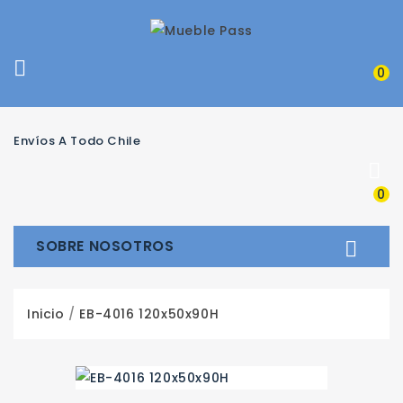

0
Envíos A Todo Chile

0
SOBRE NOSOTROS

Inicio
EB-4016 120x50x90H