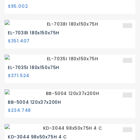
Precio
$95.002
EL-7038I 180x150x75H
Precio
$351.407
EL-7035I 180x150x75H
Precio
$371.524
BB-5004 120x37x200H
Precio
$234.748
KD-3044 98x50x75H 4 C