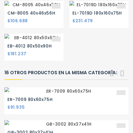
CM-8005 40x46x56H
EL-7019D 180x160x75H
Precio
Precio
$106.688
$231.479
EB-4012 80x50x90H
Precio
$181.237
16 OTROS PRODUCTOS EN LA MISMA CATEGORÍA:
ER-7009 80x60x75H
Precio
$91.935
GB-3002 80x37x41H