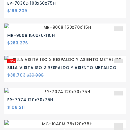
EP-7036D 100x60x75H
Precio
$199.209
MR-9008 150x70x115H
Precio
$283.276
-3%
SILLA VISITA ISO 2 RESPALDO Y ASIENTO METALICO
Precio
Precio
$38.703
$39.900
base
ER-7074 120x70x75H
Precio
$108.211