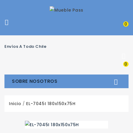

0
Envíos A Todo Chile

0
SOBRE NOSOTROS

Inicio
EL-7045I 180x150x75H