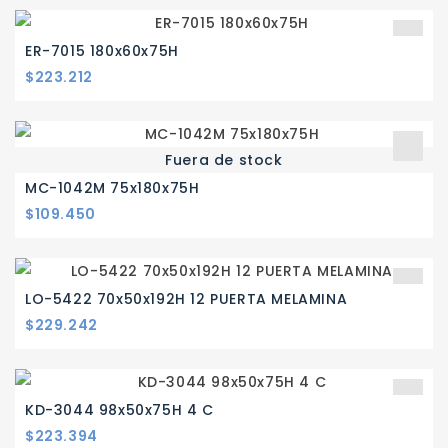
ER-7015 180x60x75H
Precio
$223.212
Fuera de stock
MC-1042M 75x180x75H
Precio
$109.450
LO-5422 70x50x192H 12 PUERTA MELAMINA
Precio
$229.242
KD-3044 98x50x75H 4 C
Precio
$223.394