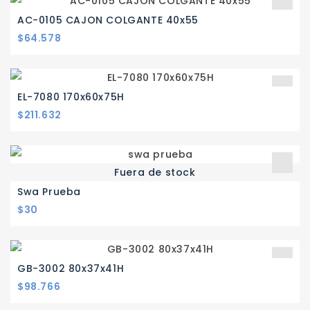
AC-0105 CAJON COLGANTE 40x55
Precio
$64.578
EL-7080 170x60x75H
Precio
$211.632
Fuera de stock
Swa Prueba
Precio
$30
GB-3002 80x37x41H
Precio
$98.766