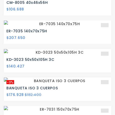
CM-8005 40x46x56H
Precio
$106.688
ER-7035 140x70x75H
Precio
$207.650
KD-3023 50x50x105H 3C
Precio
$140.427
-3%
BANQUETA ISO 3 CUERPOS
Precio
Precio
$176.928
$182.400
base