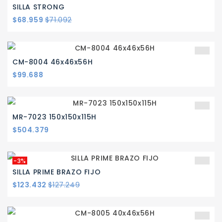
SILLA STRONG
Precio
Precio
$68.959
$71.092
base
CM-8004 46x46x56H
Precio
$99.688
MR-7023 150x150x115H
Precio
$504.379
-3%
SILLA PRIME BRAZO FIJO
Precio
Precio
$123.432
$127.249
base