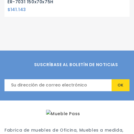
ER-7031 150x70x75H
Precio
$141.143
SUSCRÍBASE AL BOLETÍN DE NOTICIAS
Fabrica de muebles de Oficina, Muebles a medida,