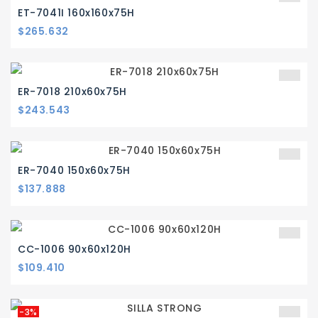
ET-7041I 160x160x75H
Precio
$265.632
ER-7018 210x60x75H
Precio
$243.543
ER-7040 150x60x75H
Precio
$137.888
CC-1006 90x60x120H
Precio
$109.410
-3%