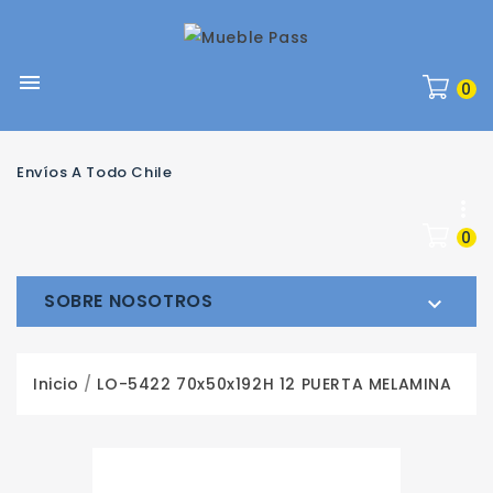

0
Envíos A Todo Chile

0
SOBRE NOSOTROS

Inicio
LO-5422 70x50x192H 12 PUERTA MELAMINA