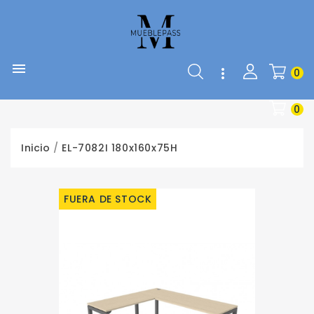


0
0
Inicio
EL-7082I 180x160x75H
FUERA DE STOCK