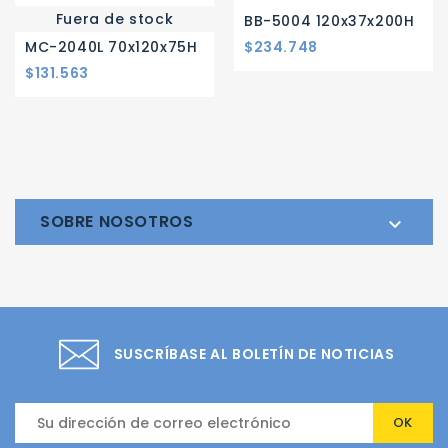
Fuera de stock
BB-5004 120x37x200H
Precio
MC-2040L 70x120x75H
$234.748
Precio
$131.563
SOBRE NOSOTROS

SUSCRÍBASE AL BOLETÍN DE NOTICIAS