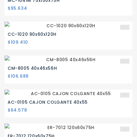
MC-1041M 75x150x75H
Precio
$95.634
CC-1020 90x60x120H
Precio
$109.410
CM-8005 40x46x56H
Precio
$106.688
AC-0105 CAJON COLGANTE 40x55
Precio
$64.578
ER-7012 120x60x75H