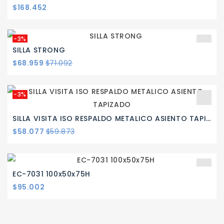
Precio
$168.452
-3%
SILLA STRONG
Precio
Precio
$68.959
$71.092
base
-3%
SILLA VISITA ISO RESPALDO METALICO ASIENTO TAPIZADO
Precio
Precio
$58.077
$59.873
base
EC-7031 100x50x75H
Precio
$95.002