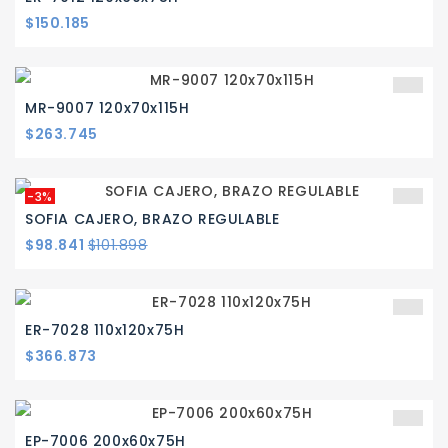
Precio
$150.185
MR-9007 120x70x115H
Precio
$263.745
-3%
SOFIA CAJERO, BRAZO REGULABLE
Precio
Precio
$98.841
$101.898
base
ER-7028 110x120x75H
Precio
$366.873
EP-7006 200x60x75H