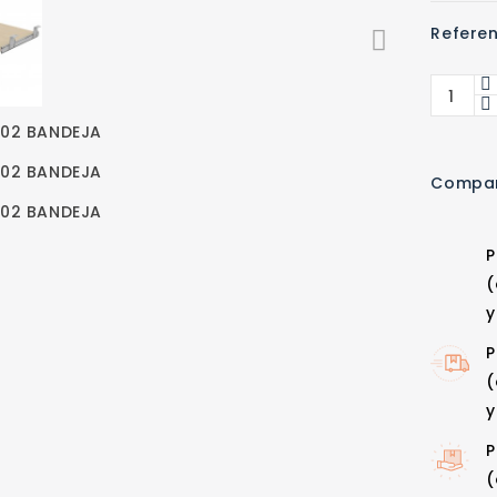
Referen
Compar
P
(
y
P
(
y
P
(