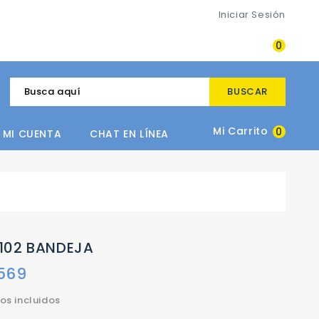
Iniciar Sesión
Mi Carrito
0
BUSCAR
Mi Carrito
0
MI CUENTA
CHAT EN LÍNEA
102 BANDEJA
569
os incluidos