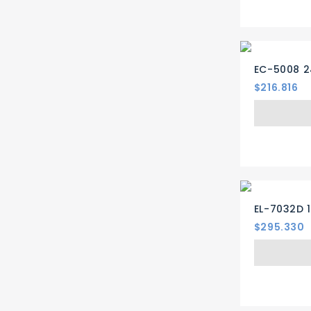
EC-5008 
Precio
$216.816
EL-7032D 
Precio
$295.330