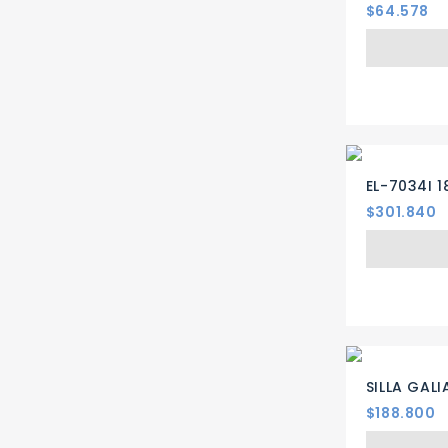
Precio
$64.578
EL-7034I 
Precio
$301.840
SILLA GAL
Precio
$188.800