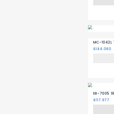
MC-1042L 
Precio
$144.080
ER-7005 1
Precio
$117.977