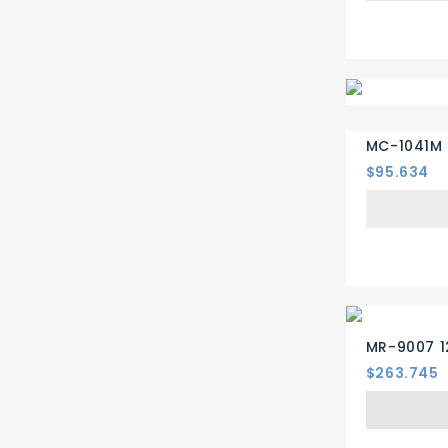
MC-1041M 
Precio
$95.634
MR-9007 1
Precio
$263.745