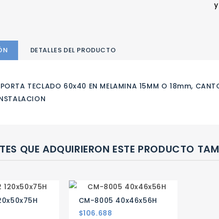
y
ÓN
DETALLES DEL PRODUCTO
PORTA TECLADO 60x40 EN MELAMINA 15MM O 18mm, CANT
INSTALACION
NTES QUE ADQUIRIERON ESTE PRODUCTO TA
20x50x75H
CM-8005 40x46x56H
Precio
$106.688