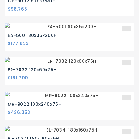
GB-3002 80x37x41H
Precio
$98.766
EA-5001 80x35x200H
Precio
$177.633
ER-7032 120x60x75H
Precio
$181.700
MR-9022 100x240x75H
Precio
$426.353
EL-7034I 180x160x75H