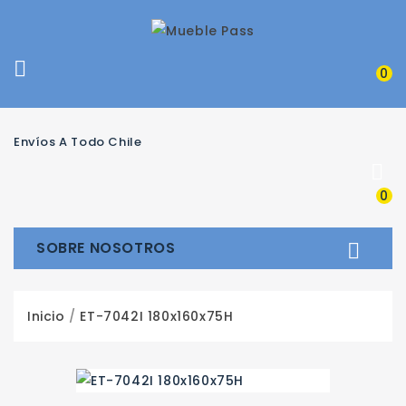

0
Envíos A Todo Chile

0
SOBRE NOSOTROS

Inicio
ET-7042I 180x160x75H