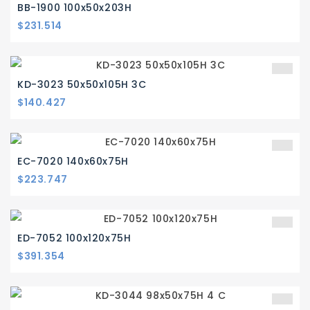
BB-1900 100x50x203H
Precio
$231.514
KD-3023 50x50x105H 3C
Precio
$140.427
EC-7020 140x60x75H
Precio
$223.747
ED-7052 100x120x75H
Precio
$391.354