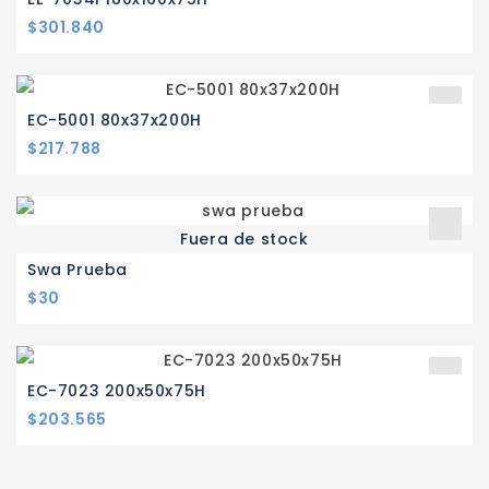
Precio
$301.840
EC-5001 80x37x200H
Precio
$217.788
Fuera de stock
Swa Prueba
Precio
$30
EC-7023 200x50x75H
Precio
$203.565